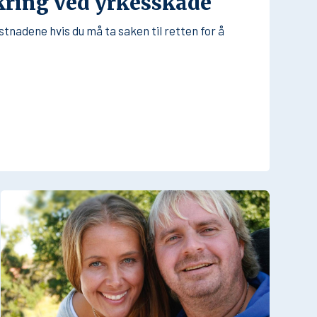
ikring ved yrkesskade
ostnadene hvis du må ta saken til retten for å