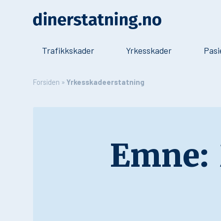
Trafikkskader
Yrkesskader
Pasi
Forsiden
»
Yrkesskadeerstatning
Emne: