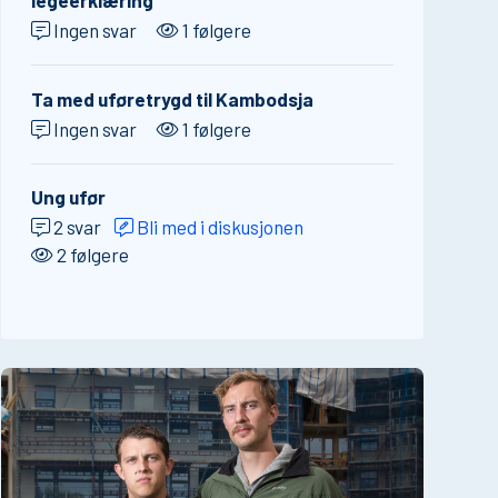
legeerklæring
Ingen svar
1 følgere
Ta med uføretrygd til Kambodsja
Ingen svar
1 følgere
Ung ufør
2 svar
Bli med i diskusjonen
2 følgere