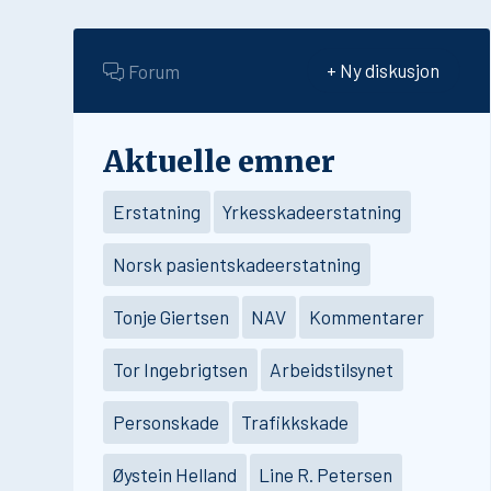
Forum
+ Ny diskusjon
Aktuelle emner
Erstatning
Yrkesskadeerstatning
Norsk pasientskadeerstatning
Tonje Giertsen
NAV
Kommentarer
Tor Ingebrigtsen
Arbeidstilsynet
Personskade
Trafikkskade
Øystein Helland
Line R. Petersen