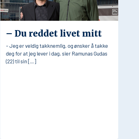
– Du reddet livet mitt
– Jeg er veldig takknemlig, og ønsker å takke
deg for at jeg lever i dag, sier Ramunas Gudas
(22) til sin […]