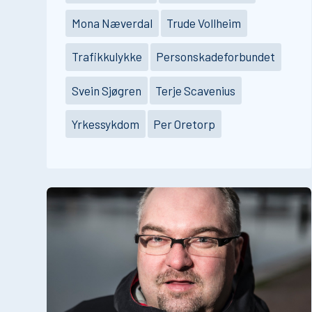
Mona Næverdal
Trude Vollheim
Trafikkulykke
Personskadeforbundet
Svein Sjøgren
Terje Scavenius
Yrkessykdom
Per Oretorp