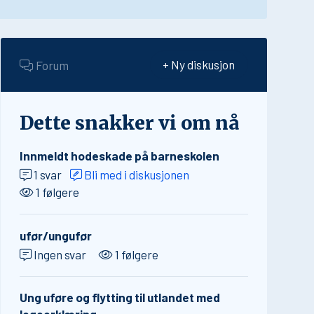
Forum
+ Ny diskusjon
Dette snakker vi om nå
Innmeldt hodeskade på barneskolen
1 svar
Bli med i diskusjonen
1 følgere
ufør/ungufør
Ingen svar
1 følgere
Ung uføre og flytting til utlandet med