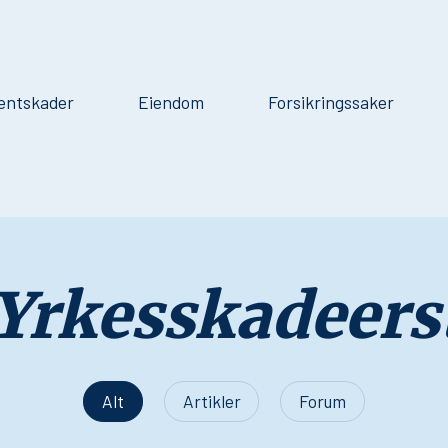
entskader
Eiendom
Forsikringssaker
Yrkesskadeers
Alt
Artikler
Forum