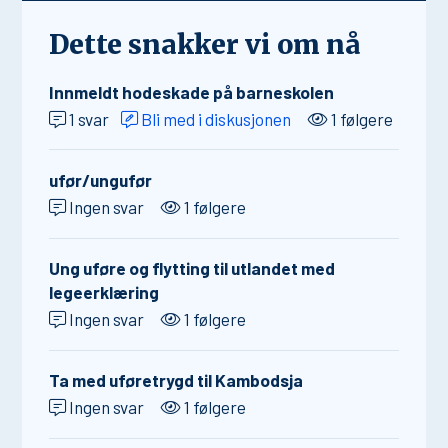
Dette snakker vi om nå
Innmeldt hodeskade på barneskolen
1 svar
Bli med i diskusjonen
1 følgere
ufør/ungufør
Ingen svar
1 følgere
Ung uføre og flytting til utlandet med
legeerklæring
Ingen svar
1 følgere
Ta med uføretrygd til Kambodsja
Ingen svar
1 følgere