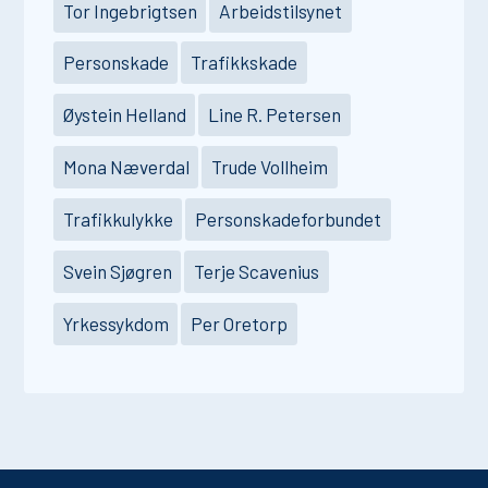
Tor Ingebrigtsen
Arbeidstilsynet
Personskade
Trafikkskade
Øystein Helland
Line R. Petersen
Mona Næverdal
Trude Vollheim
Trafikkulykke
Personskadeforbundet
Svein Sjøgren
Terje Scavenius
Yrkessykdom
Per Oretorp