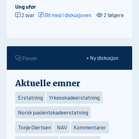
Ung ufør
2 svar
Bli med i diskusjonen
2 følgere
Forum
+ Ny diskusjon
Aktuelle emner
Erstatning
Yrkesskadeerstatning
Norsk pasientskadeerstatning
Tonje Giertsen
NAV
Kommentarer