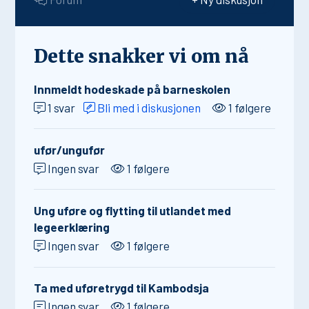
Dette snakker vi om nå
Innmeldt hodeskade på barneskolen
1 svar
Bli med i diskusjonen
1 følgere
ufør/ungufør
Ingen svar
1 følgere
Ung uføre og flytting til utlandet med
legeerklæring
Ingen svar
1 følgere
Ta med uføretrygd til Kambodsja
Ingen svar
1 følgere