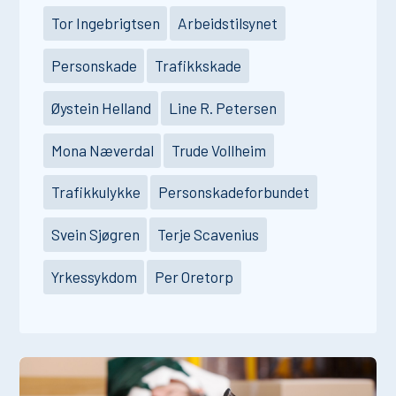
Tor Ingebrigtsen
Arbeidstilsynet
Personskade
Trafikkskade
Øystein Helland
Line R. Petersen
Mona Næverdal
Trude Vollheim
Trafikkulykke
Personskadeforbundet
Svein Sjøgren
Terje Scavenius
Yrkessykdom
Per Oretorp