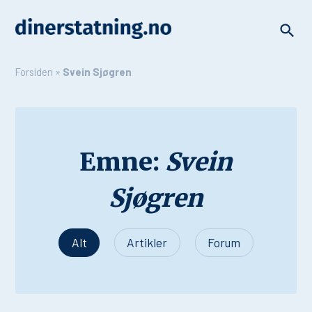
Forsiden
»
Svein Sjøgren
Emne:
Svein
Sjøgren
Alt
Artikler
Forum