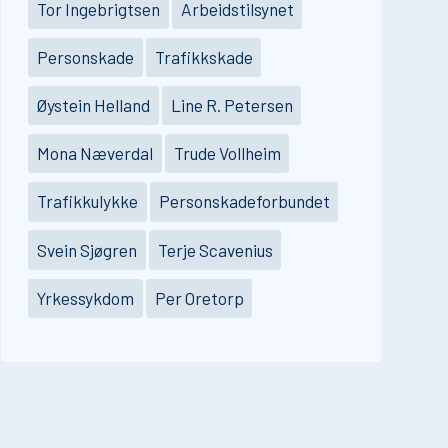
Tor Ingebrigtsen
Arbeidstilsynet
Personskade
Trafikkskade
Øystein Helland
Line R. Petersen
Mona Næverdal
Trude Vollheim
Trafikkulykke
Personskadeforbundet
Svein Sjøgren
Terje Scavenius
Yrkessykdom
Per Oretorp