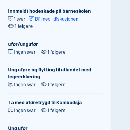
Innmeldt hodeskade på barneskolen
1 svar
Bli med i diskusjonen
1 følgere
ufør/ungufør
Ingen svar
1 følgere
Ung uføre og flytting til utlandet med
legeerklæring
Ingen svar
1 følgere
Ta med uføretrygd til Kambodsja
Ingen svar
1 følgere
Ung ufør