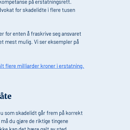
kompetanse på erstatningsrett.
okat for skadelidte i flere tusen
r for enten å fraskrive seg ansvaret
pet mest mulig. Vi ser eksempler på
t flere milliarder kroner i erstatning.
åte
 du som skadelidt går frem på korrekt
 må du gjøre de riktige tingene
 ikke kan det bære galt av sted.