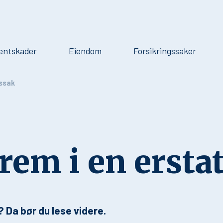
entskader
Eiendom
Forsikringssaker
gssak
frem i en erst
n? Da bør du lese videre.