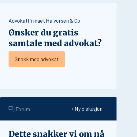
Advokatfirmaet Halvorsen & Co
Ønsker du gratis
samtale med advokat?
Snakk med advokat
Forum
+ Ny diskusjon
Dette snakker vi om nå