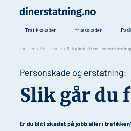
Trafikkskader
Yrkesskader
Pasi
Forsiden
»
Yrkesskader
»
Slik går du frem i en erstatnin
Personskade og erstatning:
Slik går du 
Er du blitt skadet på jobb eller i trafikke