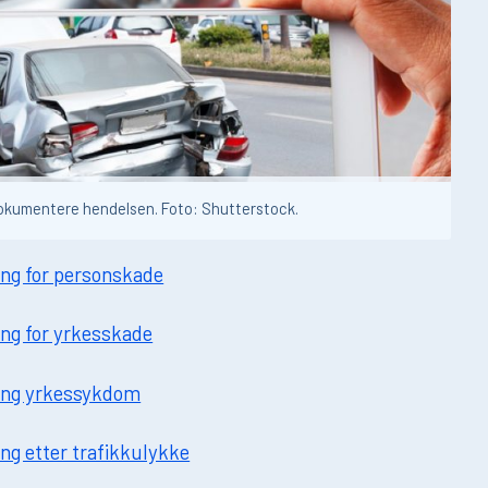
å dokumentere hendelsen. Foto: Shutterstock.
ning for personskade
ning for yrkesskade
tning yrkessykdom
ing etter trafikkulykke