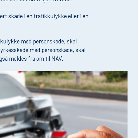
rt skade i en trafikkulykke eller i en
fikkulykke med personskade, skal
 en yrkesskade med personskade, skal
gså meldes fra om til NAV.