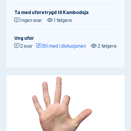
Ta med uføretrygd til Kambodsja
Ingen svar
1 følgere
Ung ufør
2 svar
Bli med i diskusjonen
2 følgere