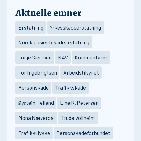
Aktuelle emner
Erstatning
Yrkesskadeerstatning
Norsk pasientskadeerstatning
Tonje Giertsen
NAV
Kommentarer
Tor Ingebrigtsen
Arbeidstilsynet
Personskade
Trafikkskade
Øystein Helland
Line R. Petersen
Mona Næverdal
Trude Vollheim
Trafikkulykke
Personskadeforbundet