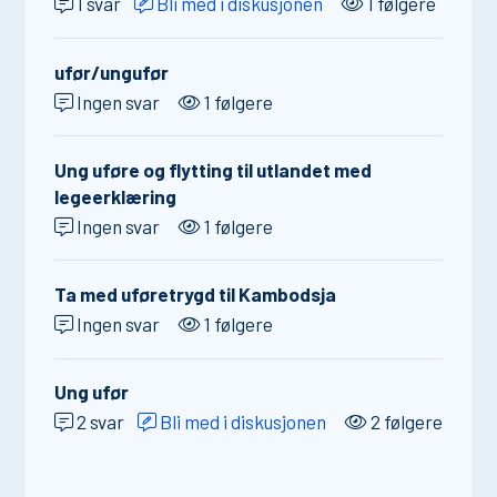
1 svar
Bli med i diskusjonen
1 følgere
ufør/ungufør
Ingen svar
1 følgere
Ung uføre og flytting til utlandet med
legeerklæring
Ingen svar
1 følgere
Ta med uføretrygd til Kambodsja
Ingen svar
1 følgere
Ung ufør
2 svar
Bli med i diskusjonen
2 følgere