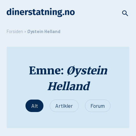
Forsiden
»
Øystein Helland
Emne:
Øystein
Helland
Alt
Artikler
Forum