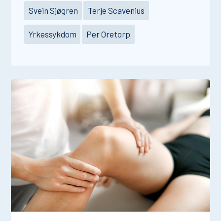
Svein Sjøgren
Terje Scavenius
Yrkessykdom
Per Oretorp