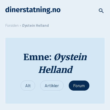
Forsiden
»
Øystein Helland
Emne:
Øystein
Helland
Alt
Artikler
Forum