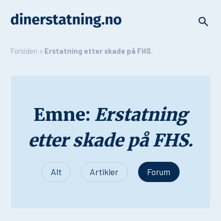
Forsiden
»
Erstatning etter skade på FHS.
Emne:
Erstatning
etter skade på FHS.
Alt
Artikler
Forum