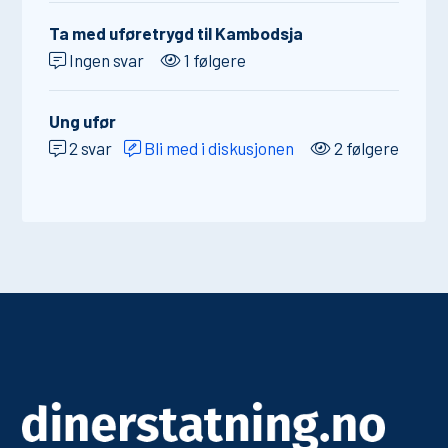
Ta med uføretrygd til Kambodsja
Ingen svar
1 følgere
Ung ufør
2 svar
Bli med i diskusjonen
2 følgere