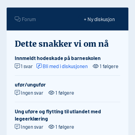
Forum
+ Ny diskusjon
Dette snakker vi om nå
Innmeldt hodeskade på barneskolen
1 svar
Bli med i diskusjonen
1 følgere
ufør/ungufør
Ingen svar
1 følgere
Ung uføre og flytting til utlandet med
legeerklæring
Ingen svar
1 følgere