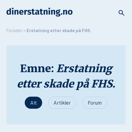
Forsiden
»
Erstatning etter skade på FHS.
Emne:
Erstatning
etter skade på FHS.
Alt
Artikler
Forum