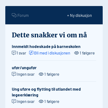
Forum
+ Ny diskusjon
Dette snakker vi om nå
Innmeldt hodeskade på barneskolen
1 svar
Bli med i diskusjonen
1 følgere
ufør/ungufør
Ingen svar
1 følgere
Ung uføre og flytting til utlandet med
legeerklæring
Ingen svar
1 følgere