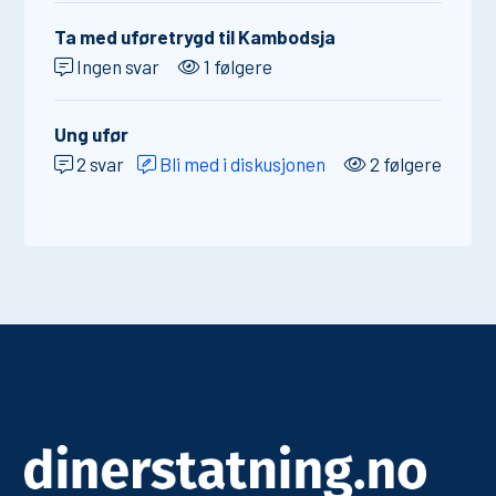
Ta med uføretrygd til Kambodsja
Ingen svar
1 følgere
Ung ufør
2 svar
Bli med i diskusjonen
2 følgere