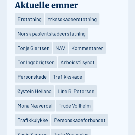
Aktuelle emner
Erstatning
Yrkesskadeerstatning
Norsk pasientskadeerstatning
Tonje Giertsen
NAV
Kommentarer
Tor Ingebrigtsen
Arbeidstilsynet
Personskade
Trafikkskade
Øystein Helland
Line R. Petersen
Mona Næverdal
Trude Vollheim
Trafikkulykke
Personskadeforbundet
Svein Sjøgren
Terje Scavenius