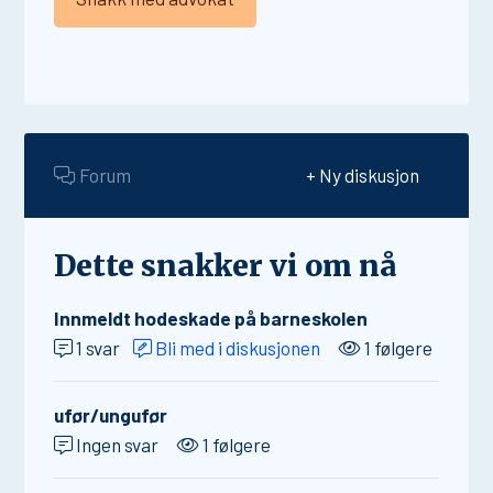
Forum
+ Ny diskusjon
Dette snakker vi om nå
Innmeldt hodeskade på barneskolen
1 svar
Bli med i diskusjonen
1 følgere
ufør/ungufør
Ingen svar
1 følgere