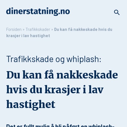
Forsiden
»
Trafikkskader
»
Du kan få nakkeskade hvis du
krasjer i lav hastighet
Trafikkskade og whiplash:
Du kan få nakkeskade
hvis du krasjer i lav
hastighet
Det er fullt mulig å bli påført en whiplash-