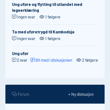
Ung uføre og flytting til utlandet med
legeerklæring
Ingen svar
1 følgere
Ta med uføretrygd til Kambodsja
Ingen svar
1 følgere
Ung ufør
2 svar
Bli med i diskusjonen
2 følgere
Forum
+ Ny diskusjon