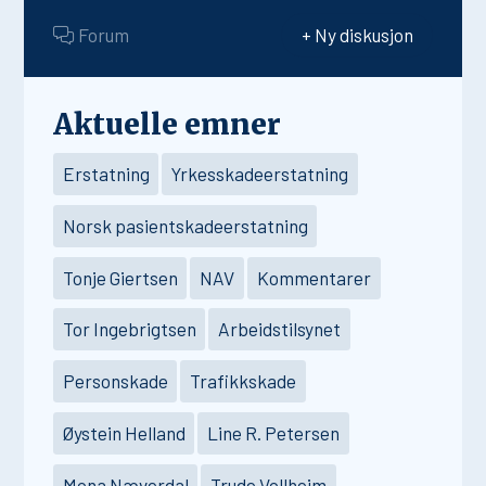
Forum
+ Ny diskusjon
Aktuelle emner
Erstatning
Yrkesskadeerstatning
Norsk pasientskadeerstatning
Tonje Giertsen
NAV
Kommentarer
Tor Ingebrigtsen
Arbeidstilsynet
Personskade
Trafikkskade
Øystein Helland
Line R. Petersen
Mona Næverdal
Trude Vollheim