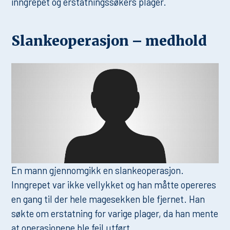
inngrepet og erstatningssøkers plager.
Slankeoperasjon – medhold
En mann gjennomgikk en slankeoperasjon.
Inngrepet var ikke vellykket og han måtte opereres
en gang til der hele magesekken ble fjernet. Han
søkte om erstatning for varige plager, da han mente
at operasjonene ble feil utført.