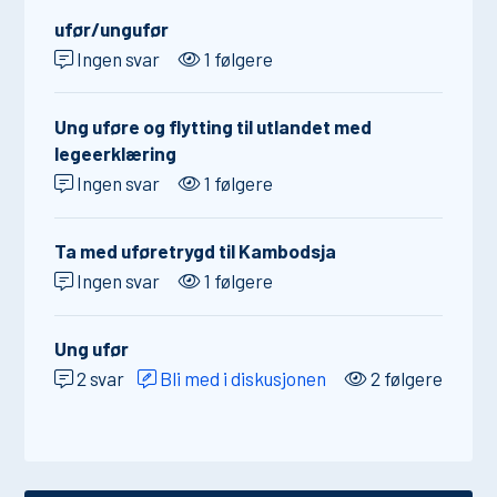
ufør/ungufør
Ingen svar
1 følgere
Ung uføre og flytting til utlandet med
legeerklæring
Ingen svar
1 følgere
Ta med uføretrygd til Kambodsja
Ingen svar
1 følgere
Ung ufør
2 svar
Bli med i diskusjonen
2 følgere