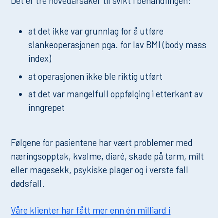
Det er tre hovedårsaker til svikt i behandlingen:
at det ikke var grunnlag for å utføre
slankeoperasjonen pga. for lav BMI (body mass
index)
at operasjonen ikke ble riktig utført
at det var mangelfull oppfølging i etterkant av
inngrepet
Følgene for pasientene har vært problemer med
næringsopptak, kvalme, diaré, skade på tarm, milt
eller magesekk, psykiske plager og i verste fall
dødsfall.
Våre klienter har fått mer enn én milliard i