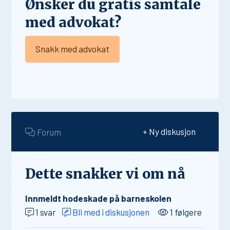
Ønsker du gratis samtale
med advokat?
Snakk med advokat
Forum
+ Ny diskusjon
Dette snakker vi om nå
Innmeldt hodeskade på barneskolen
1 svar
Bli med i diskusjonen
1 følgere