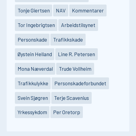
Tonje Giertsen
NAV
Kommentarer
Tor Ingebrigtsen
Arbeidstilsynet
Personskade
Trafikkskade
Øystein Helland
Line R. Petersen
Mona Næverdal
Trude Vollheim
Trafikkulykke
Personskadeforbundet
Svein Sjøgren
Terje Scavenius
Yrkessykdom
Per Oretorp