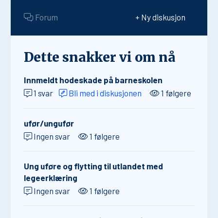
Forum
+ Ny diskusjon
Dette snakker vi om nå
Innmeldt hodeskade på barneskolen
1 svar
Bli med i diskusjonen
1 følgere
ufør/ungufør
Ingen svar
1 følgere
Ung uføre og flytting til utlandet med
legeerklæring
Ingen svar
1 følgere