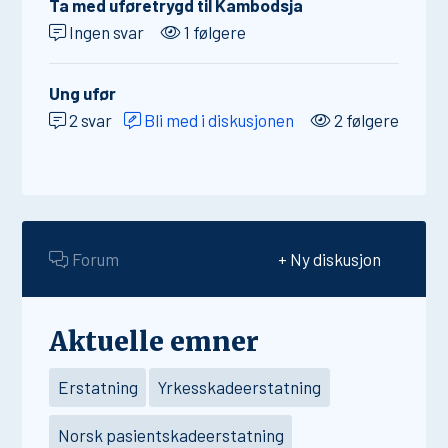
Ta med uføretrygd til Kambodsja
Ingen svar
1 følgere
Ung ufør
2 svar
Bli med i diskusjonen
2 følgere
Forum
+ Ny diskusjon
Aktuelle emner
Erstatning
Yrkesskadeerstatning
Norsk pasientskadeerstatning