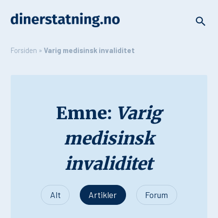
Forsiden
»
Varig medisinsk invaliditet
Emne:
Varig
medisinsk
invaliditet
Alt
Artikler
Forum