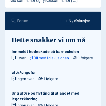
Alle kommuner og fylkeskommuner […]
Forum
+ Ny diskusjon
Dette snakker vi om nå
Innmeldt hodeskade på barneskolen
1 svar
Bli med i diskusjonen
1 følgere
ufør/ungufør
Ingen svar
1 følgere
Ung uføre og flytting til utlandet med
legeerklæring
Ingen svar
1 følgere