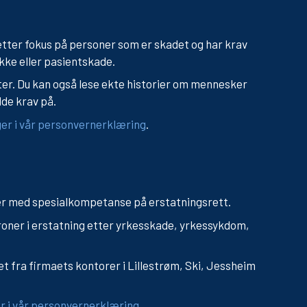
etter fokus på personer som er skadet og har krav
kke eller pasientskade.
ter. Du kan også lese ekte historier om mennesker
de krav på.
er i vår personvernerklæring
.
er med spesialkompetanse på erstatningsrett.
 kroner i erstatning etter yrkesskade, yrkessykdom,
det fra firmaets kontorer i Lillestrøm, Ski, Jessheim
 i vår personvernerklæring.