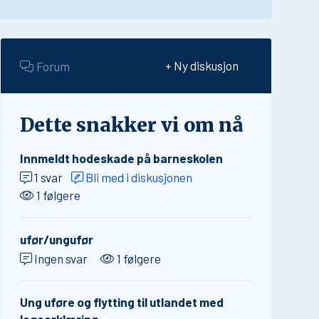
Forum
+ Ny diskusjon
Dette snakker vi om nå
Innmeldt hodeskade på barneskolen
1 svar
Bli med i diskusjonen
1 følgere
ufør/ungufør
Ingen svar
1 følgere
Ung uføre og flytting til utlandet med