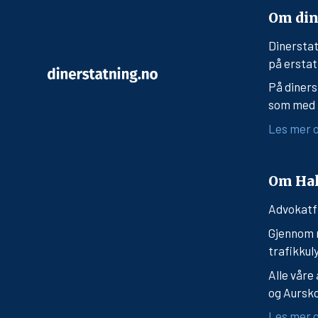
Om din
Dinerstat
på erstat
På diners
som med h
Les mer o
Om Hal
Advokatf
Gjennom m
trafikkul
Alle våre
og Aursk
Les mer o