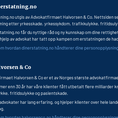
erstatning.no
ning.no utgis av Advokatfirmaet Halvorsen & Co. Nettsiden s
ning etter yrkesskade, yrkessykdom, trafikkulykke, fritidsuly
tatning.no får du nyttige råd og ny kunnskap om dine rettighe
jelp av advokat har tatt opp kampen om erstatningen de had
m hvordan dinerstatning.no håndterer dine personopplysning
vorsen & Co
irmaet Halvorsen & Co er et av Norges største advokatfirma
er enn 30 år har våre klienter fått utbetalt flere milliarder
ykke, fritidsulykke og pasientskade.
 advokater har lang erfaring, og hjelper klienter over hele lan
og.
m hvordan halvorsenco.no håndterer dine personopplysninger