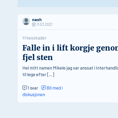
nash
11.03.2021
Yrkesskader
Falle in i lift korgje gen
fjel sten
Hei mitt namen Mikele jag var anssat i Interhandlin
til lege efter […]
1 svar
Bli med i
diskusjonen