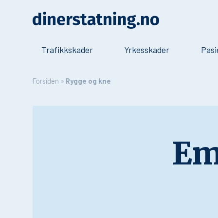
Trafikkskader
Yrkesskader
Pasi
Forsiden
»
Rygge og kne
Em