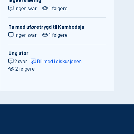
legeerklæring
Ingen svar
1 følgere
Ta med uføretrygd til Kambodsja
Ingen svar
1 følgere
Ung ufør
2 svar
Bli med i diskusjonen
2 følgere