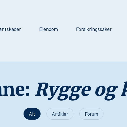
entskader
Eiendom
Forsikringssaker
ne:
Rygge og 
Alt
Artikler
Forum