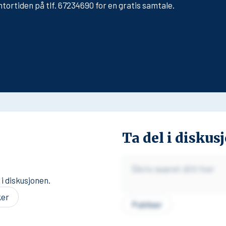
ntortiden på tlf. 67234690 for en gratis samtale.
Ta del i diskus
i diskusjonen.
ker
Publiser