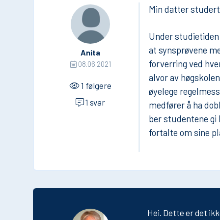
Min datter studert
Under studietiden
at synsprøvene me
Anita
forverring ved hve
08.06.2021
alvor av høgskolen
1 følgere
øyelege regelmessi
1 svar
medfører å ha dob
ber studentene gi 
fortalte om sine p
Hei. Dette er det ik