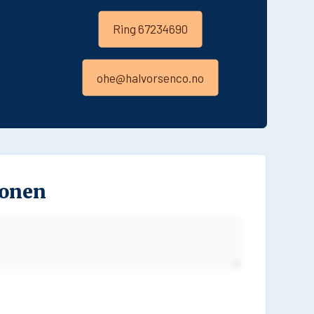
Ring 67234690
ohe@halvorsenco.no
jonen