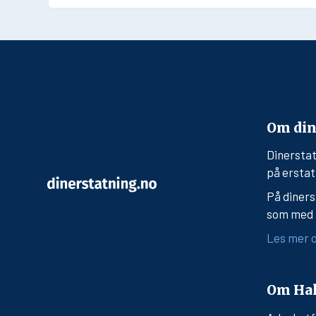
Om din
Dinerstat
på erstat
På diners
som med h
Les mer o
Om Hal