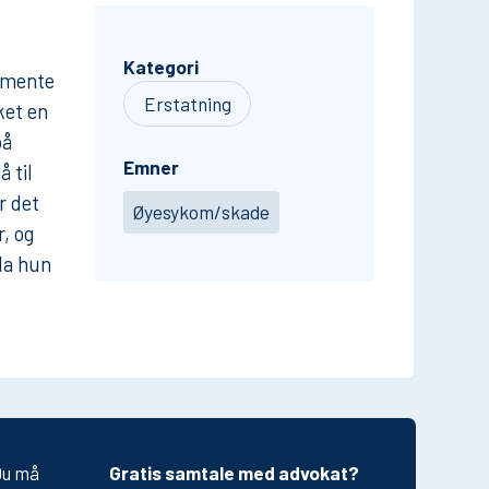
Kategori
n mente
Erstatning
ket en
på
Emner
 til
r det
Øyesykom/skade
, og
da hun
 Du må
Gratis samtale med advokat?