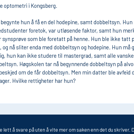
e optometri i Kongsberg.
 begynte hun å få en del hodepine, samt dobbeltsyn. Hu
dstudenter foretok, var utløsende faktor, samt hun mer
r synsprøve som ble foretatt på henne. Hun ble ikke tatt 
, og nå sliter enda med dobbeltsyn og hodepine. Hun må gå
g, hun kan ikke studere til mastergrad, samt alle vanske
beltsyn. Høgskolen tar nå begynnende dobbeltsyn på alvor
beskjed om de får dobbeltsyn. Men min datter ble avfeid 
lager. Hvilke rettigheter har hun?
ke lett å svare på uten å vite mer om saken enn det du skriver.