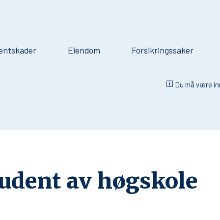
entskader
Eiendom
Forsikringssaker
Du må være inn
tudent av høgskole