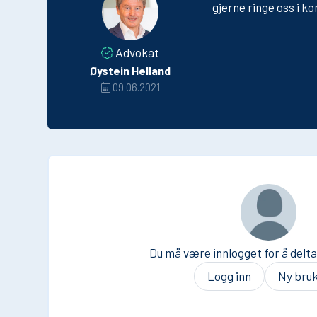
gjerne ringe oss i ko
Advokat
Øystein Helland
09.06.2021
Du må være innlogget for å delta 
Logg inn
Ny bru