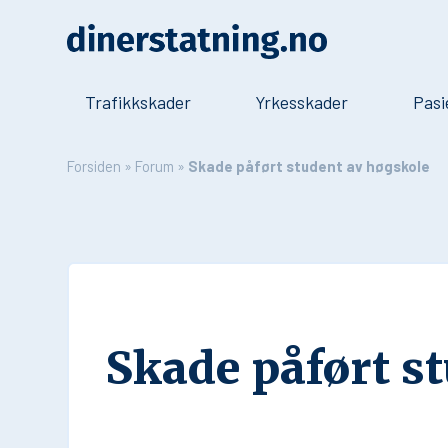
Trafikkskader
Yrkesskader
Pasi
Forsiden
»
Forum
»
Skade påført student av høgskole
Skade påført s